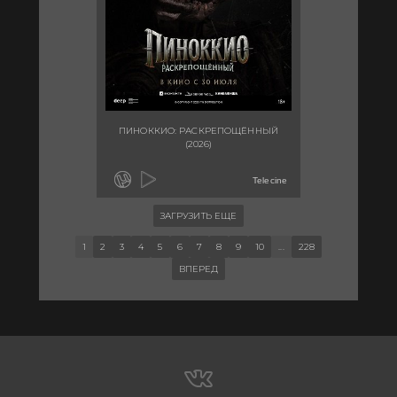
ПИНОККИО: РАСКРЕПОЩЁННЫЙ
(2026)
Telecine
ЗАГРУЗИТЬ ЕЩЕ
1
2
3
4
5
6
7
8
9
10
...
228
ВПЕРЕД