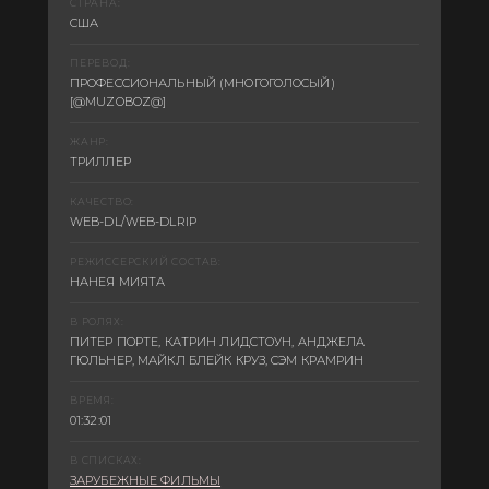
СТРАНА:
США
ПЕРЕВОД:
ПРОФЕССИОНАЛЬНЫЙ (МНОГОГОЛОСЫЙ)
[@MUZOBOZ@]
ЖАНР:
ТРИЛЛЕР
КАЧЕСТВО:
WEB-DL/WEB-DLRIP
РЕЖИССЕРСКИЙ СОСТАВ:
НАНЕЯ МИЯТА
В РОЛЯХ:
ПИТЕР ПОРТЕ, КАТРИН ЛИДСТОУН, АНДЖЕЛА
ГЮЛЬНЕР, МАЙКЛ БЛЕЙК КРУЗ, СЭМ КРАМРИН
ВРЕМЯ:
01:32:01
В СПИСКАХ:
ЗАРУБЕЖНЫЕ ФИЛЬМЫ