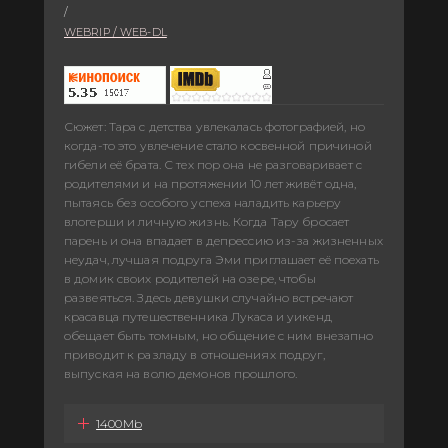
/
WEBRIP / WEB-DL
Сюжет: Тара с детства увлекалась фотографией, но
когда-то это увлечение стало косвенной причиной
гибели её брата. С тех пор она не разговаривает с
родителями и на протяжении 10 лет живёт одна,
пытаясь без особого успеха наладить карьеру
влогерши и личную жизнь. Когда Тару бросает
парень и она впадает в депрессию из-за жизненных
неудач, лучшая подруга Эми приглашает её поехать
в домик своих родителей на озере, чтобы
развеяться. Здесь девушки случайно встречают
красавца путешественника Лукаса и уикенд
обещает быть томным, но общение с ним внезапно
приводит к разладу в отношениях подруг,
выпуская на волю демонов прошлого.
1400Mb