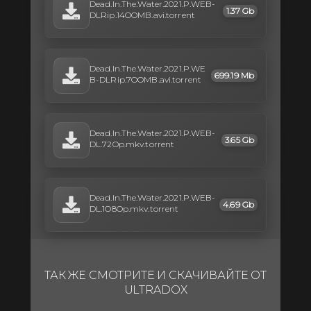
Dead.In.The.Water.2021.P.WEB-
1.37 Gb
DLRip.14OOMB.avi.torrent
Dead.In.The.Water.2021.P.WE
699.19 Mb
B-DLRip.7OOMB.avi.torrent
Dead.In.The.Water.2021.P.WEB-
3.65 Gb
DL.72Op.mkv.torrent
Dead.In.The.Water.2021.P.WEB-
4.69 Gb
DL.1O8Op.mkv.torrent
ТАК ЖЕ СМОТРИТЕ И СКАЧИВАЙТЕ ОТ
ULTRADOX