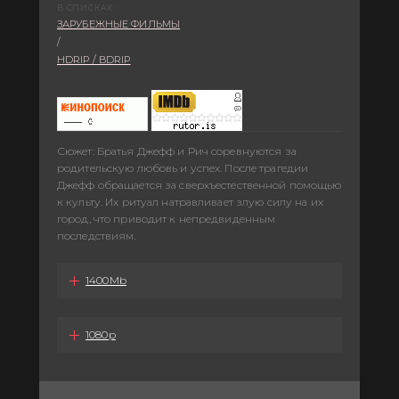
В СПИСКАХ:
ЗАРУБЕЖНЫЕ ФИЛЬМЫ
/
HDRIP / BDRIP
Сюжет: Братья Джефф и Рич соревнуются за
родительскую любовь и успех. После трагедии
Джефф обращается за сверхъестественной помощью
к культу. Их ритуал натравливает злую силу на их
город, что приводит к непредвиденным
последствиям.
1400Mb
1080p