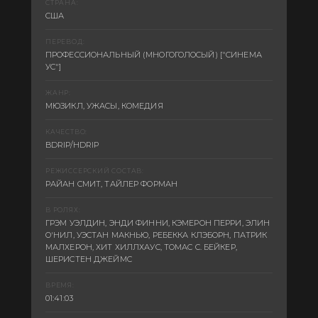
СТРАНА:
США
ПЕРЕВОД:
ПРОФЕССИОНАЛЬНЫЙ (МНОГОГОЛОСЫЙ) ["СИНЕМА
УС"]
ЖАНР:
МЮЗИКЛ, УЖАСЫ, КОМЕДИЯ
КАЧЕСТВО:
BDRIP/HDRIP
РЕЖИССЕРСКИЙ СОСТАВ:
РАЙАН СМИТ, ТАЙЛЕР ФОРМАН
В РОЛЯХ:
ГРЭМ УЭЛДИН, ЭНДИ ФИННИ, КЭМЕРОН ПЕРРИ, ЭЛИН
О'НИЛ, УЭСТАН МАКНЬЮ, РЕБЕККА КЛЭБОРН, ПАТРИК
МАЛХЕРОН, ХИТ ХИЛЛХАУС, ТОМАС С. БЕЙКЕР,
ШЕРИСТЕН ДЖЕЙМС
ВРЕМЯ:
01:41:03