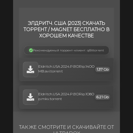
ЭЛДРИТЧ. США (2023) СКАЧАТЬ
ТОРРЕНТ / MAGNET БЕСПЛАТНО В
ХОРОШЕМ КАЧЕСТВЕ
Рекомендуемый торрент-клиент: qBittorrent
Eldritch.USA.2024.P.BDRip.14OO
1.37 Gb
MB.avi.torrent
Eldritch.USA.2024.P.BDRip.1O8O
6.21 Gb
p.mkv.torrent
ТАК ЖЕ СМОТРИТЕ И СКАЧИВАЙТЕ ОТ