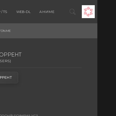
/ TS
WEB-DL
АНИМЕ
TON.ME
ТОРРЕНТ
SERS)
РРЕНТ
СЫЙ) ["СИНЕМА УС"]