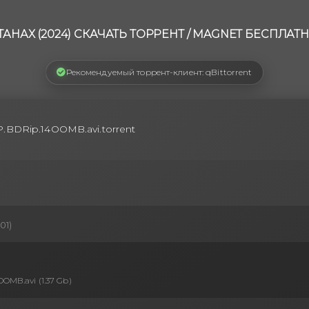
АНАХ (2024) СКАЧАТЬ ТОРРЕНТ / MAGNET БЕСПЛАТ
Рекомендуемый торрент-клиент: qBittorrent
..P.BDRip.14OOMB.avi.torrent
01)
OOMB.avi (1.37 Gb)