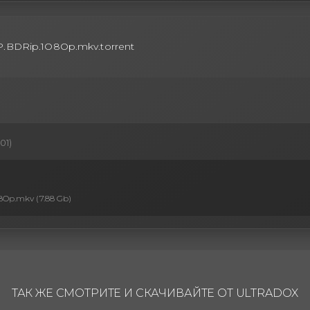
4..P.BDRip.1O8Op.mkv.torrent
01)
O8Op.mkv (7.88 Gb)
ТАК ЖЕ СМОТРИТЕ И СКАЧИВАЙТЕ ОТ ULTRADOX