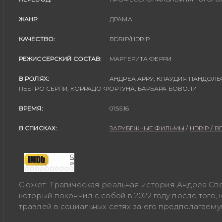
ЖАНР:
ДРАМА
КАЧЕСТВО:
BDRIP/HDRIP
РЕЖИССЕРСКИЙ СОСТАВ:
МАРГЕРИТА ФЕРРИ
В РОЛЯХ:
АНДРЕА АРРУ, КЛАУДИЯ ПАНДОЛЬФ
ПЬЕТРО СЕРПИ, КОРРАДО ФОРТУНА, БАРБАРА БОВОЛИ
ВРЕМЯ:
01:55:16
В СПИСКАХ:
ЗАРУБЕЖНЫЕ ФИЛЬМЫ
/
HDRIP / B
-
Сюжет: Трагическая реальная история Андреа Спец
который покончил с собой в 2022 году после того, 
травлей в социальных сетях за его предполагаему