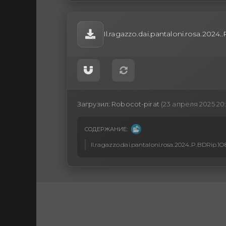
Il.ragazzo.dai.pantaloni.rosa.202
Загрузил:
Robocot-pirat
(23 апреля 2025 20:
СОДЕРЖАНИЕ:
Il.ragazzo.dai.pantaloni.rosa.2024..P.BDRip.1