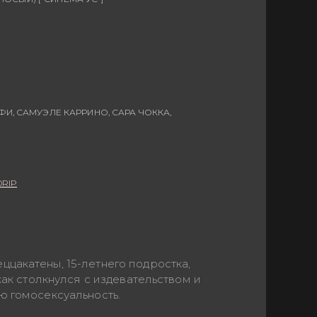
И, САМУЭЛЕ КАРРИНО, САРА ЧОККА,
DRIP
цакатены, 15-летнего подростка,
как столкнулся с издевательством и
ю гомосексуальность.