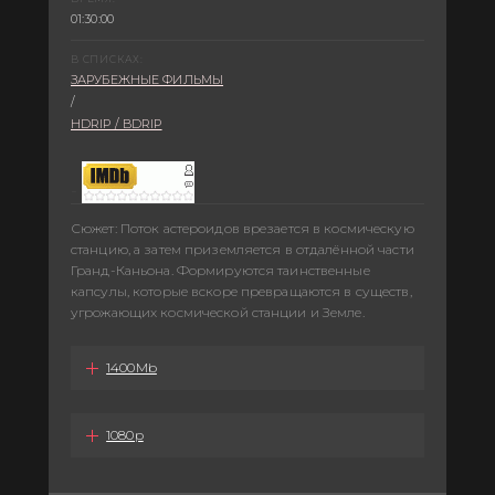
01:30:00
В СПИСКАХ:
ЗАРУБЕЖНЫЕ ФИЛЬМЫ
/
HDRIP / BDRIP
-
Сюжет: Поток астероидов врезается в космическую
станцию, а затем приземляется в отдалённой части
Гранд-Каньона. Формируются таинственные
капсулы, которые вскоре превращаются в существ,
угрожающих космической станции и Земле.
1400Mb
1080p