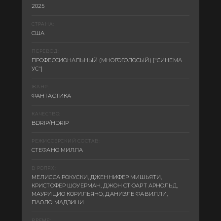
2025
СТРАНА:
США
ПЕРЕВОД:
ПРОФЕССИОНАЛЬНЫЙ (МНОГОГОЛОСЫЙ) ["СИНЕМА
УС"]
ЖАНР:
ФАНТАСТИКА
КАЧЕСТВО:
BDRIP/HDRIP
РЕЖИССЕРСКИЙ СОСТАВ:
СТЕФАНО МИЛЛА
В РОЛЯХ:
МЕЛИССА РОКУСКИ, ДЖЕННИФЕР МИШЬЯТИ,
КРИСТОФЕР ШОУЕРМАН, ДЖОН СТЮАРТ АРНОЛЬД,
МАУРИЦИО КОРИЛЬЯНО, ДАНИЭЛЕ ФАВИЛЛИ,
ПАОЛО МАДЗИНИ
ВРЕМЯ: