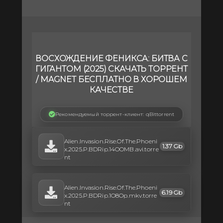
ВОСХОЖДЕНИЕ ФЕНИКСА: БИТВА С
ГИГАНТОМ (2025) СКАЧАТЬ ТОРРЕНТ
/ MAGNET БЕСПЛАТНО В ХОРОШЕМ
КАЧЕСТВЕ
Рекомендуемый торрент-клиент: qBittorrent
Alien.Invasion.Rise.Of.The.Phoeni
1.37 Gb
x.2025.P.BDRip.14OOMB.avi.torre
nt
Alien.Invasion.Rise.Of.The.Phoeni
6.19 Gb
x.2025.P.BDRip.1O8Op.mkv.torre
nt