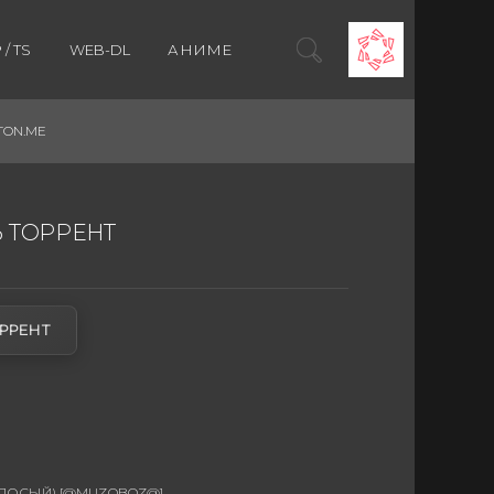
/ TS
WEB-DL
АНИМЕ
TON.ME
Ь ТОРРЕНТ
РРЕНТ
ОСЫЙ) [@MUZOBOZ@]