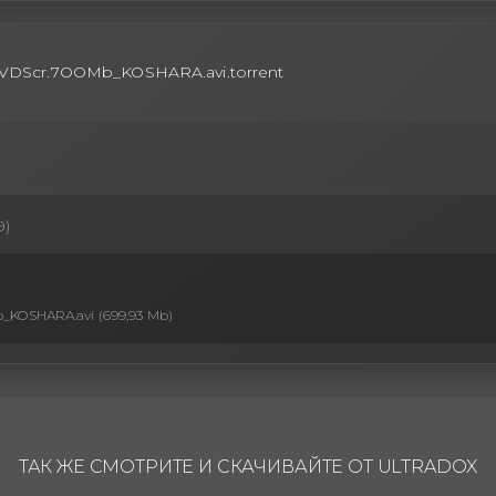
.DVDScr.7OOMb_KOSHARA.avi.torrent
9)
b_KOSHARA.avi (699,93 Mb)
ТАК ЖЕ СМОТРИТЕ И СКАЧИВАЙТЕ ОТ ULTRADOX