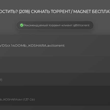
СТИТЬ? (2018) СКАЧАТЬ ТОРРЕНТ / MAGNET БЕСПЛ
Рекомендуемый торрент-клиент: qBittorrent
.DVDScr.14OOMb_KOSHARA.avi.torrent
9)
b_KOSHARA.avi (1,37 Gb)