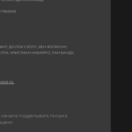
ОГРАФИЯ
АНТ, ДОЛЛИ УЭЛЛС, БЕН ФЭЛКОУН,
ЛА, КРИСТИАН НАВАРРО, ПАН БАНДУ,
 WEB-DL
 начала подделывать письма
нцами.