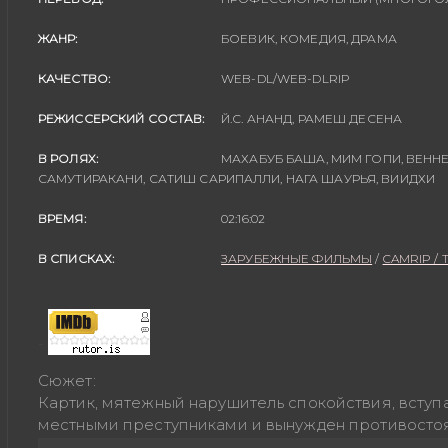
ЖАНР:
БОЕВИК, КОМЕДИЯ, ДРАМА
КАЧЕСТВО:
WEB-DL/WEB-DLRIP
РЕЖИССЕРСКИЙ СОСТАВ:
Й.С. АНАНД, РАМЕШ ДЕСЕНА
В РОЛЯХ:
МАХАБУБ БАША, МИМ ГОПИ, ВЕННЕЛ
САМУТИРАКАНИ, САТИШ САРИПАЛЛИ, НАГА ШАУРЬЯ, ВИИДХИ
ВРЕМЯ:
02:16:02
В СПИСКАХ:
ЗАРУБЕЖНЫЕ ФИЛЬМЫ
/
CAMRIP / 
-
Сюжет:
Картик, мятежный нарушитель спокойствия, вступ
местными преступниками и вынужден противостоят