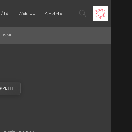
/ TS
WEB-DL
АНИМЕ
TON.ME
Т
РРЕНТ
СЫЙ) [KIMCHITV]