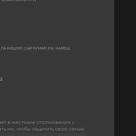
А КИШОР, САЙ КУМАР, В.К. НАРЕШ,
TS
ает в жестокие столкновения с
ь им, чтобы защитить свою семью.