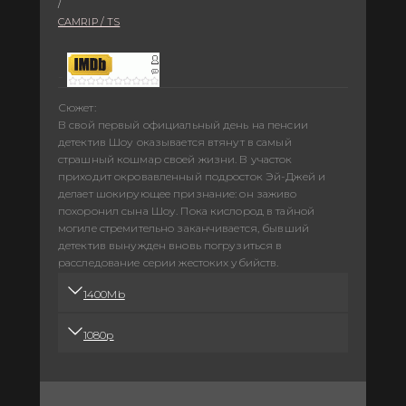
/
CAMRIP / TS
-
Сюжет:
В свой первый официальный день на пенсии
детектив Шоу оказывается втянут в самый
страшный кошмар своей жизни. В участок
приходит окровавленный подросток Эй-Джей и
делает шокирующее признание: он заживо
похоронил сына Шоу. Пока кислород в тайной
могиле стремительно заканчивается, бывший
детектив вынужден вновь погрузиться в
расследование серии жестоких убийств.
1400Mb
1080p