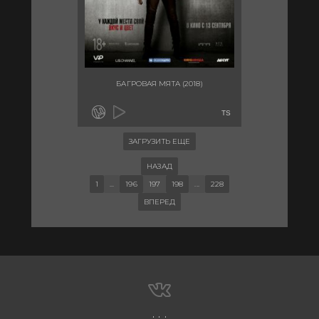
БАГРОВАЯ МЯТА (2018)
TS
ЗАГРУЗИТЬ ЕЩЕ
НАЗАД
1
...
196
197
198
...
228
ВПЕРЕД