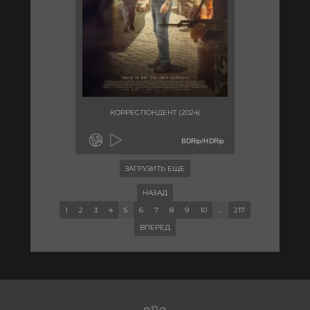
КОРРЕСПОНДЕНТ (2024)
BDRip/HDRip
ЗАГРУЗИТЬ ЕЩЕ
НАЗАД
1
2
3
4
5
6
7
8
9
10
...
217
ВПЕРЕД