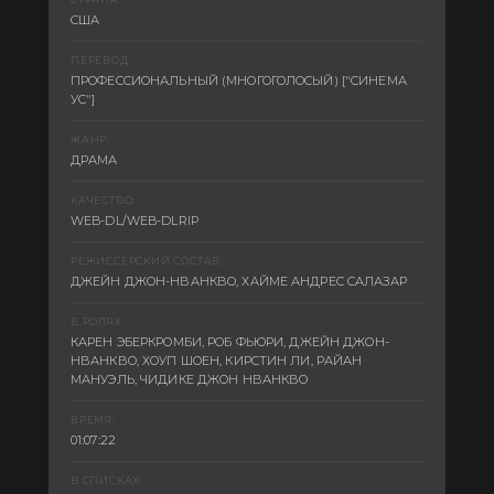
США
ПЕРЕВОД:
ПРОФЕССИОНАЛЬНЫЙ (МНОГОГОЛОСЫЙ) ["СИНЕМА
УС"]
ЖАНР:
ДРАМА
КАЧЕСТВО:
WEB-DL/WEB-DLRIP
РЕЖИССЕРСКИЙ СОСТАВ:
ДЖЕЙН ДЖОН-НВАНКВО, ХАЙМЕ АНДРЕС САЛАЗАР
В РОЛЯХ:
КАРЕН ЭБЕРКРОМБИ, РОБ ФЬЮРИ, ДЖЕЙН ДЖОН-
НВАНКВО, ХОУП ШОЕН, КИРСТИН ЛИ, РАЙАН
МАНУЭЛЬ, ЧИДИКЕ ДЖОН НВАНКВО
ВРЕМЯ:
01:07:22
В СПИСКАХ: