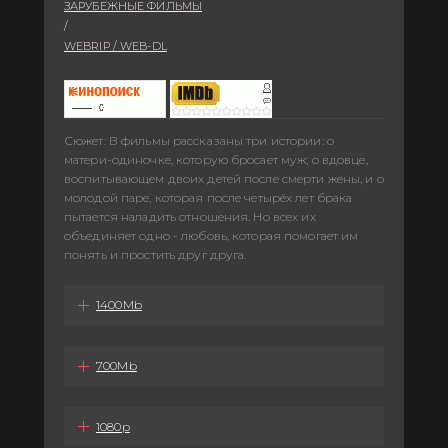
ЗАРУБЕЖНЫЕ ФИЛЬМЫ
/
WEBRIP / WEB-DL
Сюжет: В фильмы рассказаны три истории: о
матери-одиночке, которую бросает муж; о вдовце,
воспитывающем двоих детей после смерти жены, и о
молодой паре, которая после четырёх лет брака
пытается наладить отношения. Но всех их
объединяет одно - любовь, которая помогает им
понять и простить друг друга.
1400Mb
700Mb
1080p