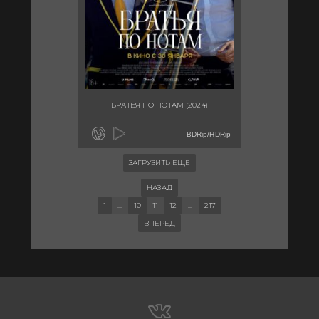
БРАТЬЯ ПО НОТАМ (2024)
BDRip/HDRip
ЗАГРУЗИТЬ ЕЩЕ
НАЗАД
1
...
10
11
12
...
217
ВПЕРЕД